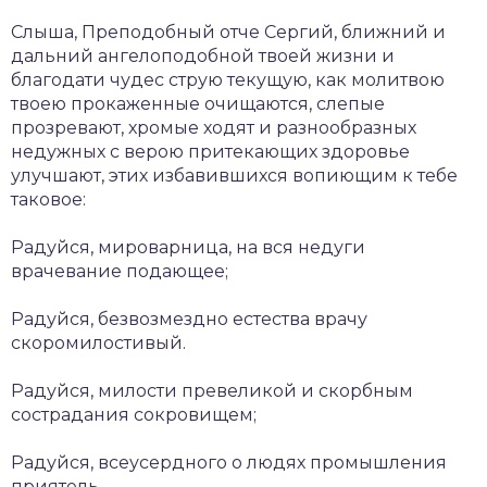
Слыша, Преподобный отче Сергий, ближний и
дальний ангелоподобной твоей жизни и
благодати чудес струю текущую, как молитвою
твоею прокаженные очищаются, слепые
прозревают, хромые ходят и разнообразных
недужных с верою притекающих здоровье
улучшают, этих избавившихся вопиющим к тебе
таковое:
Радуйся, мироварница, на вся недуги
врачевание подающее;
Радуйся, безвозмездно естества врачу
скоромилостивый.
Радуйся, милости превеликой и скорбным
сострадания сокровищем;
Радуйся, всеусердного о людях промышления
приятель.