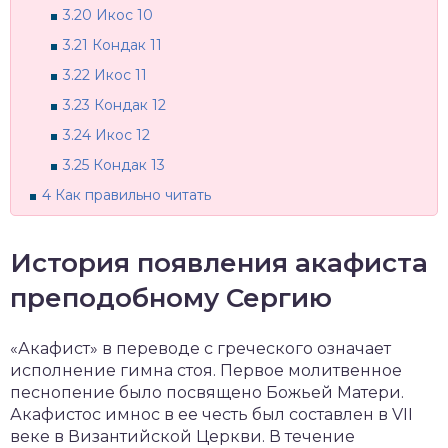
3.20
Икос 10
3.21
Кондак 11
3.22
Икос 11
3.23
Кондак 12
3.24
Икос 12
3.25
Кондак 13
4
Как правильно читать
История появления акафиста
преподобному Сергию
«Акафист» в переводе с греческого означает
исполнение гимна стоя. Первое молитвенное
песнопение было посвящено Божьей Матери.
Акафистос имнос в ее честь был составлен в VII
веке в Византийской Церкви. В течение