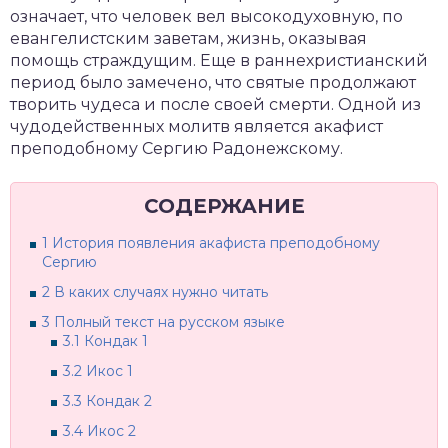
означает, что человек вел высокодуховную, по
евангелистским заветам, жизнь, оказывая
помощь страждущим. Еще в раннехристианский
период было замечено, что святые продолжают
творить чудеса и после своей смерти. Одной из
чудодейственных молитв является акафист
преподобному Сергию Радонежскому.
СОДЕРЖАНИЕ
1
История появления акафиста преподобному
Сергию
2
В каких случаях нужно читать
3
Полный текст на русском языке
3.1
Кондак 1
3.2
Икос 1
3.3
Кондак 2
3.4
Икос 2