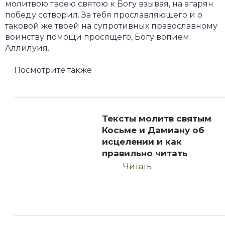
молитвою твоею святою к Богу взывая, на агарян
победу сотворил. За тебя прославляющего и о
таковой же твоей на супротивных православному
воинству помощи просящего, Богу вопием:
Аллилуия.
Посмотрите
также
Тексты молитв святым
Косьме и Дамиану об
исцелении и как
правильно читать
Читать