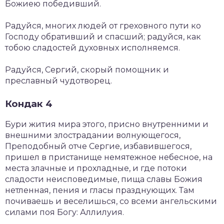
Божиею победивший.
Радуйся, многих людей от греховного пути ко
Господу обративший и спасший; радуйся, как
тобою сладостей духовных исполняемся.
Радуйся, Сергий, скорый помощник и
преславный чудотворец.
Кондак 4
Бури жития мира этого, присно внутренними и
внешними злострадании волнующегося,
Преподобный отче Сергие, избавившегося,
пришел в пристанище немятежное небесное, на
места злачные и прохладные, и где потоки
сладости неисповедимые, пища славы Божия
нетленная, пения и гласы празднующих. Там
почиваешь и веселишься, со всеми ангельскими
силами поя Богу: Аллилуия.